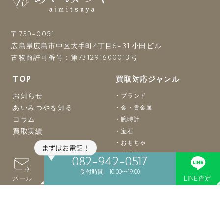
〒730-0051
広島県広島市中区大手町4丁目6-31 小田ビル
古物商許可番号：第731291600013号
TOP
買取対応ジャンル
お知らせ
ブランド
あいみつやを知る
金・貴金属
コラム
腕時計
買取実績
宝石
おもちゃ
骨董品
082-942-0517
着物
受付時間 10:00〜19:00
バッグ
楽器
カメラ
お酒