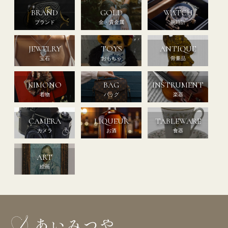
BRAND
GOLD
WATCH
ブランド
金・貴金属
腕時計
JEWELRY
TOYS
ANTIQUE
宝石
おもちゃ
骨董品
KIMONO
BAG
INSTRUMENT
着物
バッグ
楽器
CAMERA
LIQUEUR
TABLEWARE
カメラ
お酒
食器
ART
絵画