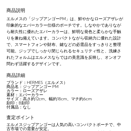
商品説明
エルメスの「ジップアンゴーPM」は、鮮やかなローズアザレが
印象的なエバーカラー仕様のポーチです。しなやかでありなが
ら耐久性に優れたエバーカラーは、鮮明な発色と柔らかな手触
りを兼ね備えています。コンパクトながら収納力に優れた設計
で、スマートフォンや財布、鍵などの必需品をすっきりと整理
可能。ジップでしっかり閉じられるセキュリティ性と、洗練さ
れたフォルムはエルメスならではの美意識を反映し、オンオフ
問わず活躍するデザインです。
商品詳細
ブランド：HERMES（エルメス）
商品名：ジップアンゴー PM
カラー：ローズアザレ
素材：エバーカラー
サイズ：高さ約12cm、幅約18cm、マチ約6cm
刻印：B刻印
付属品：なし
査定ポイント
エルメスジップアンゴーは人気の高いコンパクトポーチで、中
古市場での需要が安定。