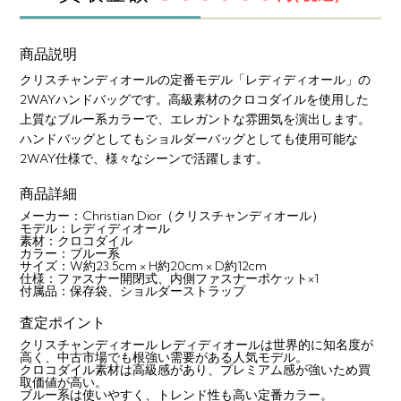
商品説明
クリスチャンディオールの定番モデル「レディディオール」の
2WAYハンドバッグです。高級素材のクロコダイルを使用した
上質なブルー系カラーで、エレガントな雰囲気を演出します。
ハンドバッグとしてもショルダーバッグとしても使用可能な
2WAY仕様で、様々なシーンで活躍します。
商品詳細
メーカー：Christian Dior（クリスチャンディオール）
モデル：レディディオール
素材：クロコダイル
カラー：ブルー系
サイズ：W約23.5cm × H約20cm × D約12cm
仕様：ファスナー開閉式、内側ファスナーポケット×1
付属品：保存袋、ショルダーストラップ
査定ポイント
クリスチャンディオール レディディオールは世界的に知名度が
高く、中古市場でも根強い需要がある人気モデル。
クロコダイル素材は高級感があり、プレミアム感が強いため買
取価値が高い。
ブルー系は使いやすく、トレンド性も高い定番カラー。