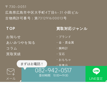
〒730-0051
広島県広島市中区大手町4丁目6-31 小田ビル
古物商許可番号：第731291600013号
TOP
買取対応ジャンル
お知らせ
ブランド
あいみつやを知る
金・貴金属
コラム
腕時計
買取実績
宝石
おもちゃ
骨董品
082-942-0517
着物
受付時間 10:00〜19:00
バッグ
楽器
カメラ
お酒
食器
絵画