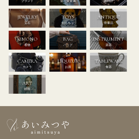
ブランド
金・貴金属
腕時計
JEWELRY
TOYS
ANTIQUE
宝石
おもちゃ
骨董品
KIMONO
BAG
INSTRUMENT
着物
バッグ
楽器
CAMERA
LIQUEUR
TABLEWARE
カメラ
お酒
食器
ART
絵画