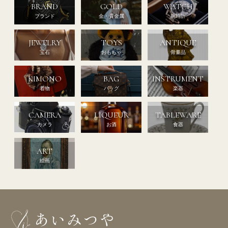
BRAND
GOLD
WATCH
ブランド
金・貴金属
腕時計
JEWELRY
TOYS
ANTIQUE
宝石
おもちゃ
骨董品
KIMONO
BAG
INSTRUMENT
着物
バッグ
楽器
CAMERA
LIQUEUR
TABLEWARE
カメラ
お酒
食器
ART
絵画