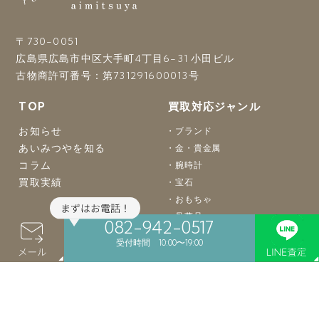
〒730-0051
広島県広島市中区大手町4丁目6-31 小田ビル
古物商許可番号：第731291600013号
TOP
買取対応ジャンル
お知らせ
ブランド
あいみつやを知る
金・貴金属
コラム
腕時計
買取実績
宝石
おもちゃ
骨董品
082-942-0517
着物
受付時間 10:00〜19:00
バッグ
楽器
カメラ
お酒
食器