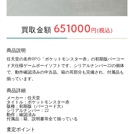
651000
買取金額
円(税込)
商品説明
任天堂の名作RPG「ポケットモンスター赤」の初期版バーコー
ド大仕様ゲームボーイソフトです。シリアルナンバー22の個体
で、動作確認済みの中古品。箱の耳部分も完備され、付属品も
揃っています。
商品詳細
メーカー：任天堂
タイトル：ポケットモンスター赤
版種：初期版（バーコード大）
シリアルナンバー：22
動作：確認済み
付属品：箱、説明書等全て揃っている
査定ポイント