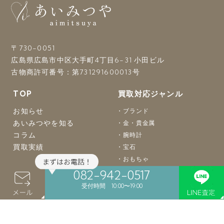
〒730-0051
広島県広島市中区大手町4丁目6-31 小田ビル
古物商許可番号：第731291600013号
TOP
買取対応ジャンル
お知らせ
ブランド
あいみつやを知る
金・貴金属
コラム
腕時計
買取実績
宝石
おもちゃ
骨董品
082-942-0517
着物
受付時間 10:00〜19:00
バッグ
楽器
カメラ