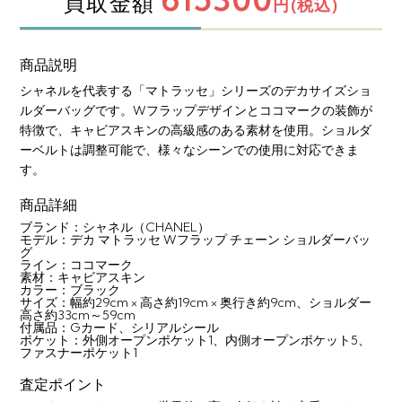
買取金額
円(税込)
商品説明
シャネルを代表する「マトラッセ」シリーズのデカサイズショ
ルダーバッグです。Wフラップデザインとココマークの装飾が
特徴で、キャビアスキンの高級感のある素材を使用。ショルダ
ーベルトは調整可能で、様々なシーンでの使用に対応できま
す。
商品詳細
ブランド：シャネル（CHANEL）
モデル：デカ マトラッセ Wフラップ チェーン ショルダーバッ
グ
ライン：ココマーク
素材：キャビアスキン
カラー：ブラック
サイズ：幅約29cm × 高さ約19cm × 奥行き約9cm、ショルダー
高さ約33cm～59cm
付属品：Gカード、シリアルシール
ポケット：外側オープンポケット1、内側オープンポケット5、
ファスナーポケット1
査定ポイント