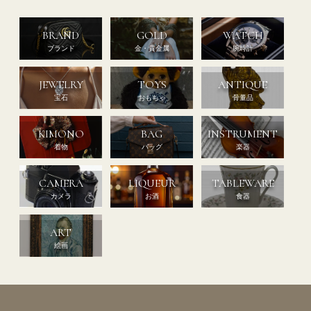
BRAND
GOLD
WATCH
ブランド
金・貴金属
腕時計
JEWELRY
TOYS
ANTIQUE
宝石
おもちゃ
骨董品
KIMONO
BAG
INSTRUMENT
着物
バッグ
楽器
CAMERA
LIQUEUR
TABLEWARE
カメラ
お酒
食器
ART
絵画