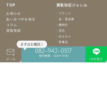
TOP
買取対応ジャンル
お知らせ
ブランド
あいみつやを知る
金・貴金属
コラム
腕時計
買取実績
宝石
おもちゃ
骨董品
着物
082-942-0517
バッグ
受付時間 10:00〜19:00
楽器
カメラ
お酒
食器
絵画
買取案内
店舗案内
よくあるご質問
店舗買取