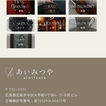
KIMONO
BAG
INSTRUMENT
着物
バッグ
楽器
CAMERA
LIQUEUR
TABLEWARE
カメラ
お酒
食器
ART
絵画
〒730-0051
広島県広島市中区大手町4丁目6-31 小田ビル
古物商許可番号：第731291600013号