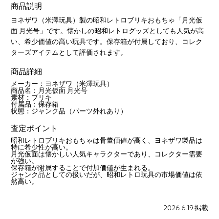
商品説明
ヨネザワ（米澤玩具）製の昭和レトロブリキおもちゃ「月光仮
面 月光号」です。懐かしの昭和レトログッズとしても人気が高
い、希少価値の高い玩具です。保存箱が付属しており、コレク
ターズアイテムとして評価されます。
商品詳細
メーカー：ヨネザワ（米澤玩具）
商品名：月光仮面 月光号
素材：ブリキ
付属品：保存箱
状態：ジャンク品（パーツ外れあり）
査定ポイント
昭和レトロブリキおもちゃは骨董価値が高く、ヨネザワ製品は
特に希少性が高い。
月光仮面は懐かしい人気キャラクターであり、コレクター需要
が強い。
保存箱が附属することで付加価値が生まれる。
ジャンク品としての扱いだが、昭和レトロ玩具の市場価値は依
然高い。
2026.6.19.掲載