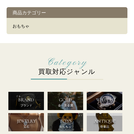
商品カテゴリー
おもちゃ
買取対応ジャンル
BRAND
GOLD
WATCH
ブランド
金・貴金属
腕時計
JEWELRY
TOYS
ANTIQUE
宝石
おもちゃ
骨董品