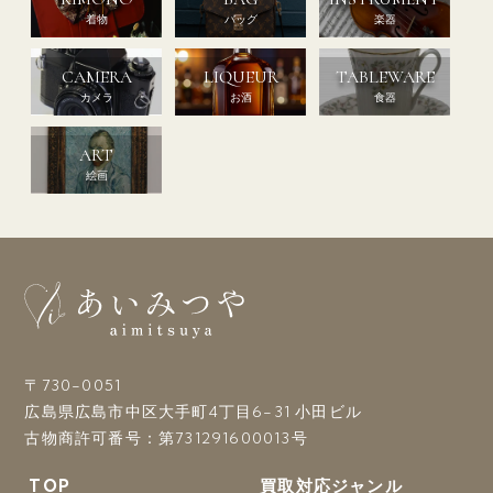
着物
バッグ
楽器
CAMERA
LIQUEUR
TABLEWARE
カメラ
お酒
食器
ART
絵画
〒730-0051
広島県広島市中区大手町4丁目6-31 小田ビル
古物商許可番号：第731291600013号
TOP
買取対応ジャンル