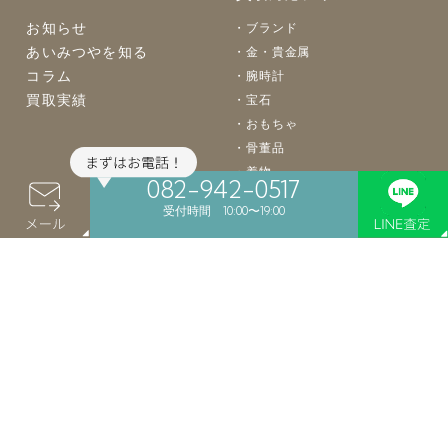
お知らせ
ブランド
あいみつやを知る
金・貴金属
コラム
腕時計
買取実績
宝石
おもちゃ
骨董品
着物
082-942-0517
バッグ
受付時間 10:00〜19:00
楽器
カメラ
お酒
食器
絵画
買取案内
店舗案内
よくあるご質問
店舗買取
LINE買取
会社概要