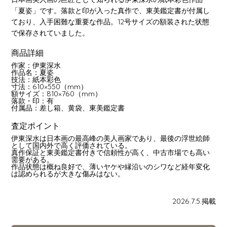
「夏姿」です。落款と印が入った真作で、東美鑑定書が付属し
ており、入手困難な重要な作品。12号サイズの額装された状態
で保存されていました。
商品詳細
作家：伊東深水
作品名：夏姿
技法：紙本彩色
寸法：610×550（mm）
額サイズ：810×760（mm）
落款・印：有
付属品：差し箱、黄袋、東美鑑定書
査定ポイント
伊東深水は日本画の最高峰の美人画家であり、最後の浮世絵師
として国内外で高く評価されている。
真作保証と東美鑑定書付きで信頼性が高く、中古市場でも高い
需要がある。
作品状態は概ね良好で、薄いヤケや縁沿いのシワなど経年変化
は認められるが大きな傷みはない。
2026.7.5.掲載