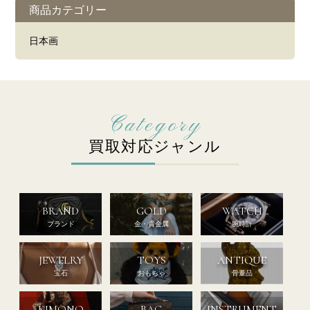
商品カテゴリー
日本画
買取対応ジャンル
BRAND
GOLD
WATCH
ブランド
金・貴金属
腕時計
JEWELRY
TOYS
ANTIQUE
宝石
おもちゃ
骨董品
KIMONO
BAG
INSTRUMENT