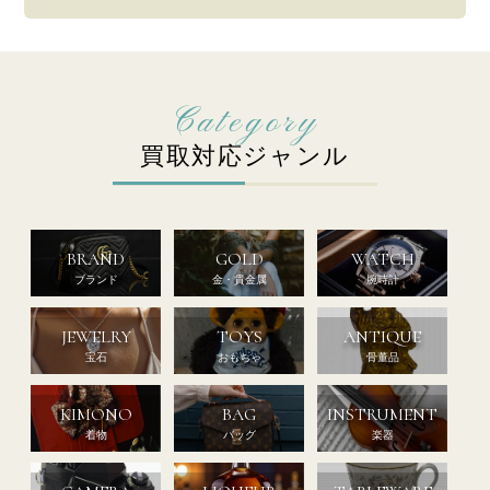
買取対応ジャンル
BRAND
GOLD
WATCH
ブランド
金・貴金属
腕時計
JEWELRY
TOYS
ANTIQUE
宝石
おもちゃ
骨董品
KIMONO
BAG
INSTRUMENT
着物
バッグ
楽器