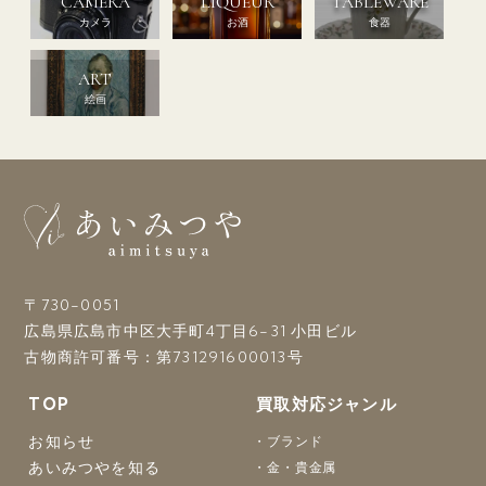
CAMERA
LIQUEUR
TABLEWARE
カメラ
お酒
食器
ART
絵画
〒730-0051
広島県広島市中区大手町4丁目6-31 小田ビル
古物商許可番号：第731291600013号
TOP
買取対応ジャンル
お知らせ
ブランド
あいみつやを知る
金・貴金属