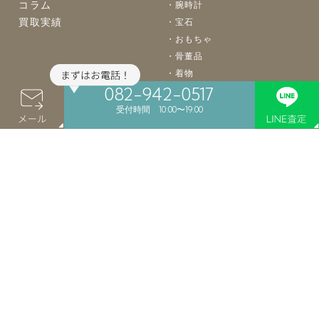
コラム
腕時計
買取実績
宝石
おもちゃ
骨董品
着物
082-942-0517
バッグ
楽器
受付時間 10:00〜19:00
カメラ
お酒
食器
絵画
買取案内
店舗案内
よくあるご質問
店舗買取
LINE買取
会社概要
宅配買取
個人情報保護
出張買取
特定商取引法