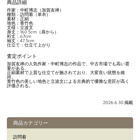
商品詳細
作家：中町博志（加賀友禅）
種類：訪問着（単衣）
素材：正絹
地色：青竹色
文様：立波文
身丈：160.5cm（肩から）
裄丈：67cm
袖丈：47.5cm
仕立て：仕立て上がり
査定ポイント
加賀友禅の人気作家・中町博志の作品で、中古市場でも高い需
要がある。
正絹素材で上質な仕立てが施されており、大変良い状態を維
持。
青竹色の美しい地色と立波文による古典的で優雅な意匠が高く
評価される。
2026.6.30.掲載
商品カテゴリー
訪問着