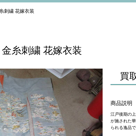
金糸刺繍 花嫁衣装
緬 金糸刺繍 花嫁衣装
買
商品説明
江戸後期の上
が施された華
られる逸品で