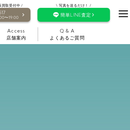
張買取受付中 /
\ 写真を送るだけ！ /
517
簡単LINE査定
0〜19:00
Access
Q & A
店舗案内
よくあるご質問