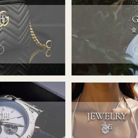
ND
ド
金
CH
JEWELRY
宝石