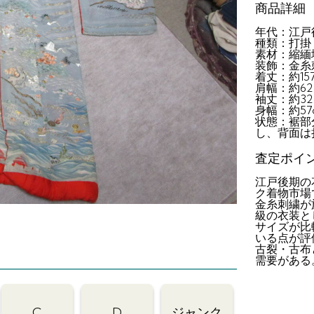
商品詳細
年代：江戸
種類：打掛
素材：縮緬
装飾：金糸
着丈：約15
肩幅：約62.
袖丈：約32.
身幅：約57
状態：裾部
し、背面は
査定ポイ
江戸後期の
ク着物市場
金糸刺繍が
級の衣装と
サイズが比
いる点が評
古裂・古布
需要がある
C
D
ジャンク