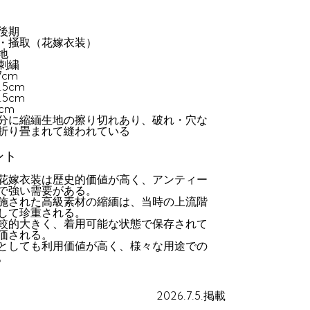
後期
・掻取（花嫁衣装）
地
刺繍
7cm
5cm
5cm
cm
分に縮緬生地の擦り切れあり、破れ・穴な
折り畳まれて縫われている
ント
花嫁衣装は歴史的価値が高く、アンティー
で強い需要がある。
施された高級素材の縮緬は、当時の上流階
して珍重される。
較的大きく、着用可能な状態で保存されて
価される。
としても利用価値が高く、様々な用途での
。
2026.7.5.掲載