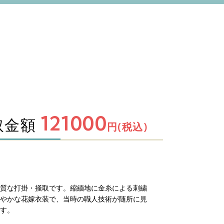
121000
取金額
円(税込)
質な打掛・掻取です。縮緬地に金糸による刺繍
やかな花嫁衣装で、当時の職人技術が随所に見
す。