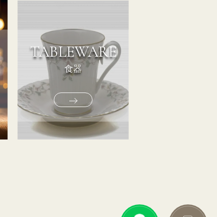
TABLEWARE
食器