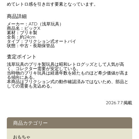
めてレトロ感を引き出す要素となっています。
商品詳細
メーカー：ATD（浅草玩具）
商品名：ビックX
素材：ブリキ製
全長：約24cm
タイプ：フリクション式オートバイ
状態：中古・長期保管品
査定ポイント
浅草玩具のブリキ製玩具は昭和レトログッズとして人気が高
く、コレクター需要が安定している。
当時物のブリキ玩具は経過年数を経たものほど希少価値が高ま
る傾向にある。
本商品はフリクション式の動作確認済みではないため、部品と
しての需要も見込める。
2026.7.7.掲載
商品カテゴリー
おもちゃ