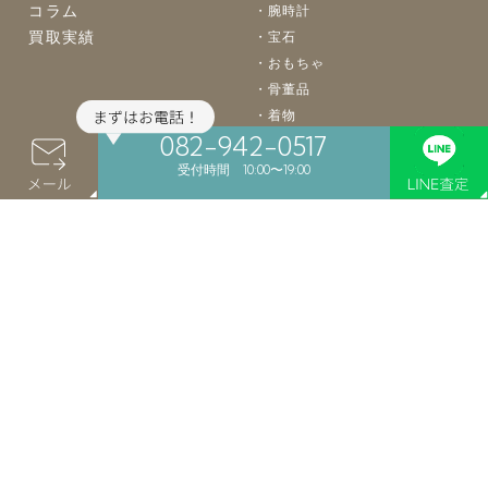
コラム
腕時計
買取実績
宝石
おもちゃ
骨董品
着物
082-942-0517
バッグ
楽器
受付時間 10:00〜19:00
カメラ
お酒
食器
絵画
買取案内
店舗案内
よくあるご質問
店舗買取
LINE買取
会社概要
宅配買取
個人情報保護
出張買取