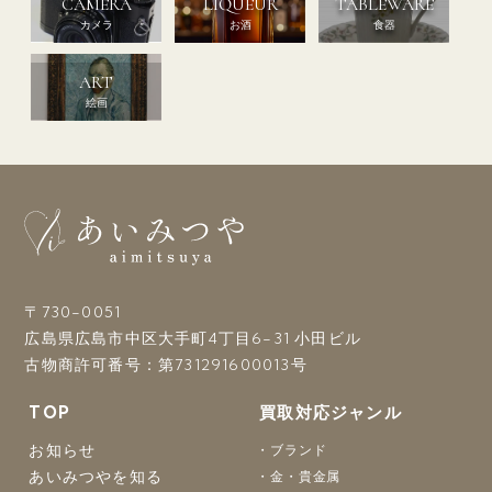
CAMERA
LIQUEUR
TABLEWARE
カメラ
お酒
食器
ART
絵画
〒730-0051
広島県広島市中区大手町4丁目6-31 小田ビル
古物商許可番号：第731291600013号
TOP
買取対応ジャンル
お知らせ
ブランド
あいみつやを知る
金・貴金属