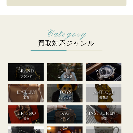
買取対応ジャンル
BRAND
GOLD
WATCH
ブランド
金・貴金属
腕時計
JEWELRY
TOYS
ANTIQUE
宝石
おもちゃ
骨董品
KIMONO
BAG
INSTRUMENT
着物
バッグ
楽器