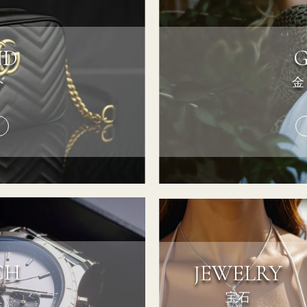
ND
ド
金
CH
JEWELRY
宝石