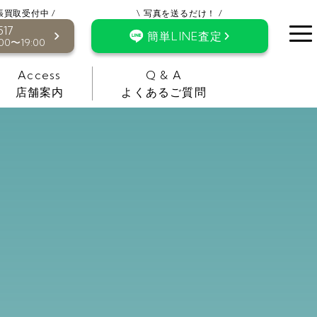
張買取受付中 /
\ 写真を送るだけ！ /
517
簡単LINE査定
0〜19:00
Access
Q & A
店舗案内
よくあるご質問