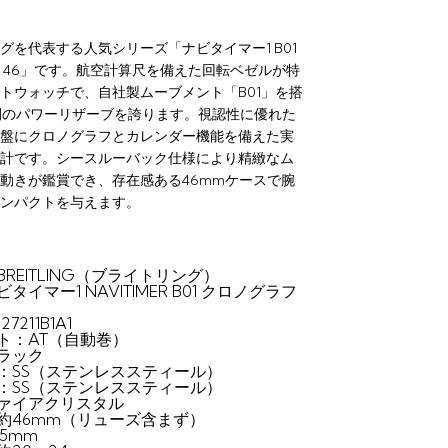
グを代表する人気シリーズ「ナビタイマー1 B01
 46」です。航空計算尺を備えた回転ベゼルが特
トウォッチで、自社製ムーブメント「B01」を搭
間のパワーリザーブを誇ります。視認性に優れた
盤にクロノグラフとカレンダー機能を備えた実
計です。シースルーバック仕様により精緻なム
動きが鑑賞でき、存在感ある46mmケースで腕
ンパクトを与えます。
REITLING（ブライトリング）
イマー1 NAVITIMER B01 クロノグラフ
7211B1A1
ト：AT（自動巻）
ラック
：SS（ステンレススティール）
：SS（ステンレススティール）
ァイアクリスタル
約46mm（リューズ含まず）
.5mm