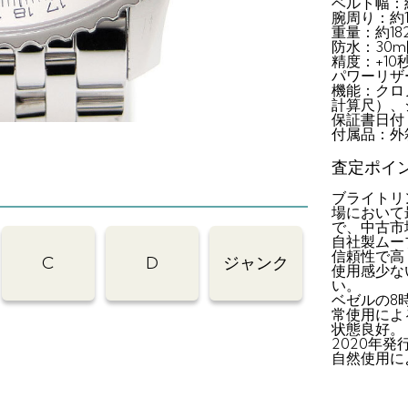
ベルト幅：約
腕周り：約1
重量：約18
防水：30
精度：+1
パワーリザ
機能：クロ
計算尺）、
保証書日付：
付属品：外
査定ポイ
ブライトリ
場において
で、中古市
自社製ムー
信頼性で高
C
D
ジャンク
使用感少な
い。
ベゼルの8
常使用によ
状態良好。
2020年
自然使用に