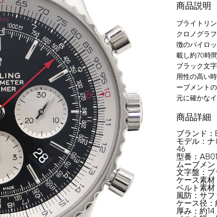
商品説明
ブライトリン
クロノグラフ
徴のパイロッ
載し約70時
ブラック文字
用性の高い時
ーブメントの
元に確かなイ
商品詳細
ブランド：B
モデル：ナビタ
46
型番：AB012
ムーブメン
文字盤：ブ
ケース素材
ベルト素材
風防：サフ
ケース径：
厚み：約14