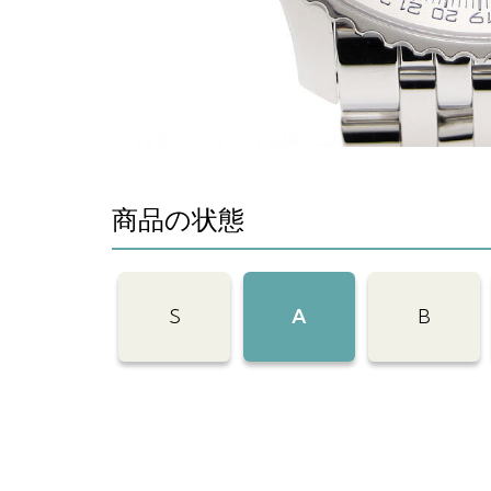
商品の状態
S
A
B