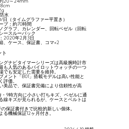
20～24mm
8cm
2g
m防水
0秒/日（タイムグラファー平置き）
ーブ：約70時間
ノグラフ、カレンダー、回転ベゼル（回転
シースルーバック
2020年2月3日
箱、ケース、保証書、コマ×2
ント
ングナビタイマーシリーズは高級腕時計市
最も人気のあるパイロットウォッチの一つ
場でも安定した需要を維持。
ブメント「B01」搭載モデルは高い性能と
く評価。
い美品で、保証書完備により信頼性が高
時・9時方向に小さい打ちキズ、ベゼルに通
る線キズが見られるが、ケースとベルトは
発行の保証書付きで比較的新しい個体。
よる機械保証12ヶ月付き。