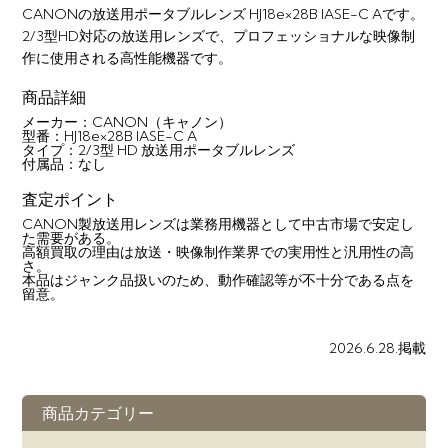
CANONの放送用ポータブルレンズ HJ18e×28B IASE-C Aです。
2/3型HD対応の放送用レンズで、プロフェッショナルな映像制
作に使用される高性能機器です。
商品詳細
メーカー：CANON（キャノン）
型番：HJ18e×28B IASE-C A
タイプ：2/3型 HD 放送用ポータブルレンズ
付属品：なし
査定ポイント
CANON製放送用レンズは業務用機器として中古市場で安定し
た需要がある。
高額買取の理由は放送・映像制作業界での実用性と汎用性の高
さ。
本品はジャンク品扱いのため、動作確認等が不十分である点を
留意。
2026.6.28.掲載
商品カテゴリー