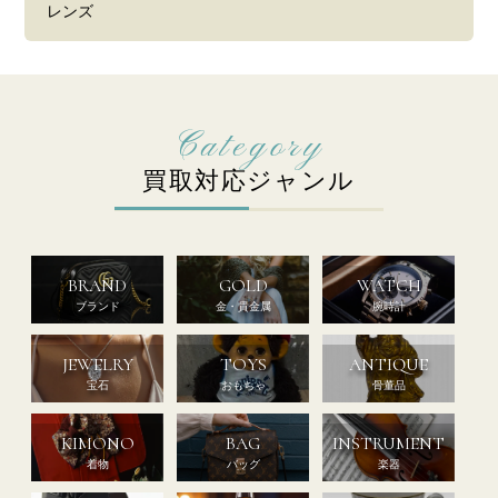
レンズ
買取対応ジャンル
BRAND
GOLD
WATCH
ブランド
金・貴金属
腕時計
JEWELRY
TOYS
ANTIQUE
宝石
おもちゃ
骨董品
KIMONO
BAG
INSTRUMENT
着物
バッグ
楽器