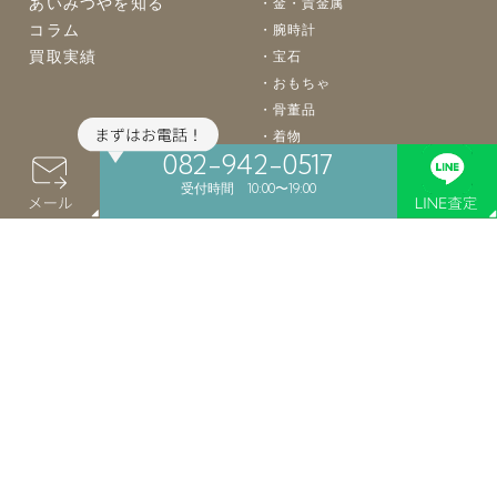
あいみつやを知る
金・貴金属
コラム
腕時計
買取実績
宝石
おもちゃ
骨董品
着物
082-942-0517
バッグ
受付時間 10:00〜19:00
楽器
カメラ
お酒
食器
絵画
買取案内
店舗案内
よくあるご質問
店舗買取
LINE買取
会社概要
宅配買取
個人情報保護
出張買取