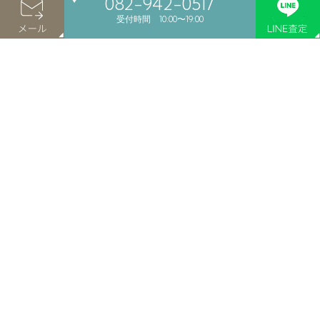
082-942-0517
骨董品
受付時間 10:00〜19:00
着物
バッグ
楽器
カメラ
お酒
食器
絵画
買取案内
店舗案内
よくあるご質問
店舗買取
LINE買取
会社概要
宅配買取
個人情報保護
出張買取
特定商取引法