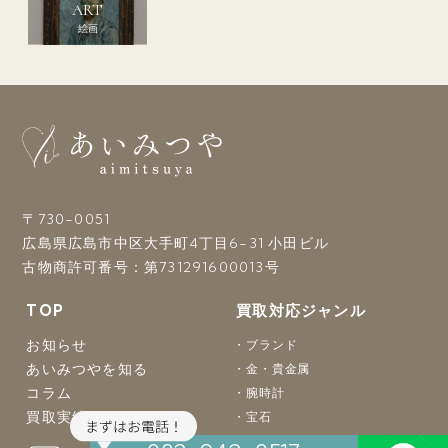
ART
絵画
〒730-0051
広島県広島市中区大手町4丁目6-31 小田ビル
古物商許可番号：第731291600013号
TOP
買取対応ジャンル
お知らせ
ブランド
あいみつやを知る
金・貴金属
コラム
腕時計
買取実績
宝石
おもちゃ