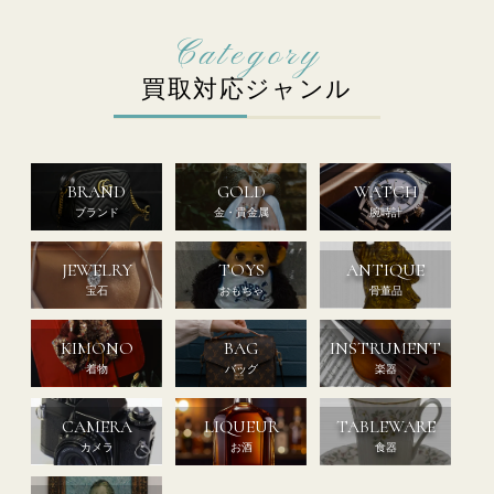
買取対応ジャンル
BRAND
GOLD
WATCH
ブランド
金・貴金属
腕時計
JEWELRY
TOYS
ANTIQUE
宝石
おもちゃ
骨董品
KIMONO
BAG
INSTRUMENT
着物
バッグ
楽器
CAMERA
LIQUEUR
TABLEWARE
カメラ
お酒
食器