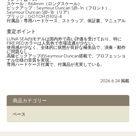
スケール：864mm（ロングスケール）
ピックアップ：Seymour Duncan SJB-1n（フロント）、
Seymour Duncan SJB-1b（リア）
ブリッジ：GOTOH J510SJ-4
付属品：専用ハードケース、ストラップ、保証書、マニュアル
査定ポイント
LUNA SEAのJモデルは国内外で高い評価を受けており、特に
FIRE REDカラーは人気色で市場流通が少ない。
使用感が少なく、全体的に状態が良好な極美品で、演奏・動作
に問題なし。
高級ピックアップのSeymour Duncan搭載で、プロフェッショ
ナル仕様の音質を実現。
専用ハードケース付属で、付属品が充実している。
2026.6.24.掲載
商品カテゴリー
ベース