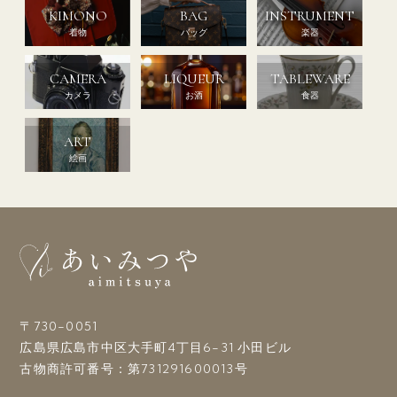
KIMONO
BAG
INSTRUMENT
着物
バッグ
楽器
CAMERA
LIQUEUR
TABLEWARE
カメラ
お酒
食器
ART
絵画
〒730-0051
広島県広島市中区大手町4丁目6-31 小田ビル
古物商許可番号：第731291600013号