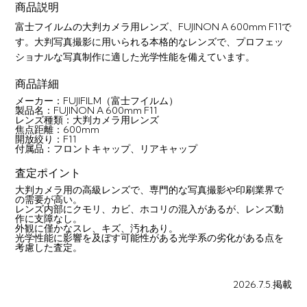
商品説明
富士フイルムの大判カメラ用レンズ、FUJINON A 600mm F11で
す。大判写真撮影に用いられる本格的なレンズで、プロフェッ
ショナルな写真制作に適した光学性能を備えています。
商品詳細
メーカー：FUJIFILM（富士フイルム）
製品名：FUJINON A 600mm F11
レンズ種類：大判カメラ用レンズ
焦点距離：600mm
開放絞り：F11
付属品：フロントキャップ、リアキャップ
査定ポイント
大判カメラ用の高級レンズで、専門的な写真撮影や印刷業界で
の需要が高い。
レンズ内部にクモリ、カビ、ホコリの混入があるが、レンズ動
作に支障なし。
外観に僅かなスレ、キズ、汚れあり。
光学性能に影響を及ぼす可能性がある光学系の劣化がある点を
考慮した査定。
2026.7.5.掲載