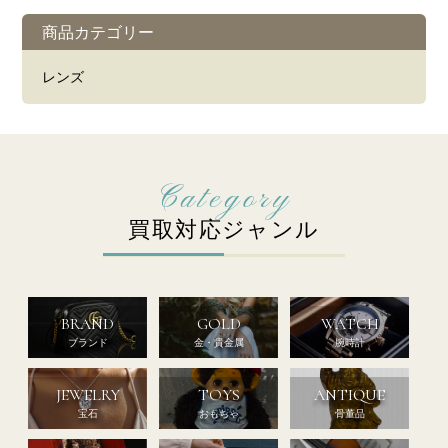
商品カテゴリー
レンズ
買取対応ジャンル
BRAND
GOLD
WATCH
ブランド
金・貴金属
腕時計
JEWELRY
TOYS
ANTIQUE
宝石
おもちゃ
骨董品