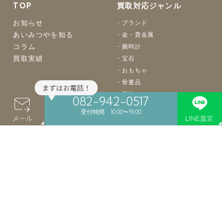
TOP
買取対応ジャンル
お知らせ
ブランド
あいみつやを知る
金・貴金属
コラム
腕時計
買取実績
宝石
おもちゃ
骨董品
着物
082-942-0517
バッグ
受付時間 10:00〜19:00
楽器
カメラ
お酒
食器
絵画
買取案内
店舗案内
よくあるご質問
店舗買取