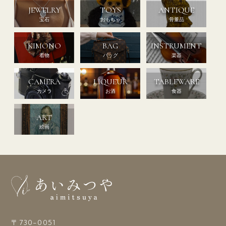
JEWELRY
TOYS
ANTIQUE
宝石
おもちゃ
骨董品
KIMONO
BAG
INSTRUMENT
着物
バッグ
楽器
CAMERA
LIQUEUR
TABLEWARE
カメラ
お酒
食器
ART
絵画
〒730-0051