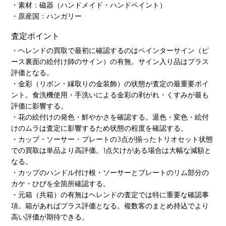
・素材：磁器（ハンドメイド・ハンドペイント）
・原産国：ハンガリー
査定ポイント
・ヘレンドの買取で最初に確認するのはペインターサイン（ピ
ース裏面の絵付け師のサイン）の有無。サイン入り品はプラス
評価となる。
・金彩（リボン・縁取りの金装飾）の状態が査定の最重要ポイ
ント。食洗機使用・手洗いによる金彩の剥がれ・くすみが最も
評価に影響する。
・花の絵付けの発色・鮮やかさを確認する。退色・変色・絵付
けのムラは査定に影響するため状態の程度を確認する。
・カップ・ソーサー・プレートの3点が揃ったトリオセット状態
での買取は単品より高評価。1点欠けがある場合は大幅な減額と
なる。
・カップのハンドル付け根・ソーサーとプレートのリム部分の
カケ・ひびを全箇所確認する。
・元箱（共箱）の有無はヘレンドの査定では特に重要な確認事
項。箱があればプラス評価となる。複数客のまとめ持込でより
高い評価が期待できる。