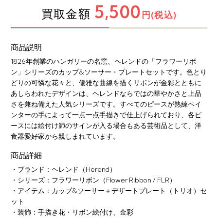
5,500
買取金額
円(税込)
商品説明
1826年創業のハンガリーの名窯、ヘレンドの「フラワーリボ
ン」シリーズのカップ&ソーサー・プレートセットです。色とり
どりの可憐な花々と、優雅な曲線を描くリボンが金彩とともに
あしらわれたデザインは、ヘレンドならではの華やかさと上品
さを兼ね備えた人気シリーズです。すべてのピースが熟練ペイ
ンターの手によって一点一点手描きで仕上げられており、各ピ
ースには絵付け師のサインが入る場合もある芸術品として、洋
食器愛好家から親しまれています。
商品詳細
・ブランド：ヘレンド（Herend）
・シリーズ：フラワーリボン（Flower Ribbon / FLR）
・アイテム：カップ&ソーサー＋デザートプレート（トリオ）セ
ット
・装飾：手描き花・リボン絵付け、金彩