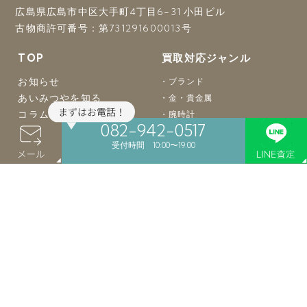
広島県広島市中区大手町4丁目6-31 小田ビル
古物商許可番号：第731291600013号
TOP
買取対応ジャンル
お知らせ
ブランド
あいみつやを知る
金・貴金属
コラム
腕時計
082-942-0517
買取実績
宝石
受付時間 10:00〜19:00
おもちゃ
骨董品
着物
バッグ
楽器
カメラ
お酒
食器
絵画