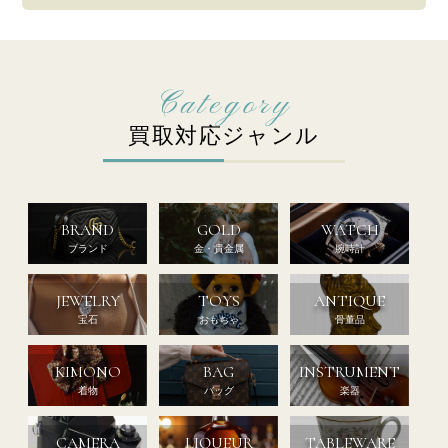
買取対応ジャンル
BRAND
GOLD
WATCH
ブランド
金・貴金属
腕時計
JEWELRY
TOYS
ANTIQUE
宝石
おもちゃ
骨董品
KIMONO
BAG
INSTRUMENT
着物
バッグ
楽器
CAMERA
LIQUEUR
TABLEWARE