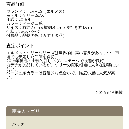
商品詳細
ブランド：HERMES（エルメス）
モデル：ケリー28/X
年式：2016年
カラー：ベージュ系
サイズ：縦約21cm × 横約28cm × 奥行き約12cm
仕様：2wayバッグ
付属品：品物のみ（カデナ欠品）
査定ポイント
エルメス・ケリーシリーズは世界的に高い需要があり、中古市
場でも安定した価値を保持。
2016年製造の比較的新しいヴィンテージで状態が良好。
カデナが欠品しているが、ケリーの買取相場に大きな影響は少
ない。
ベージュ系カラーは普遍的な色合いで、幅広い層に人気が高
い。
2026.6.19.掲載
商品カテゴリー
バッグ