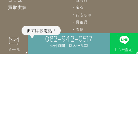
買取実績
宝石
おもちゃ
骨董品
着物
082-942-0517
バッグ
楽器
受付時間 10:00〜19:00
カメラ
お酒
食器
絵画
買取案内
店舗案内
よくあるご質問
店舗買取
LINE買取
会社概要
宅配買取
個人情報保護
出張買取
特定商取引法