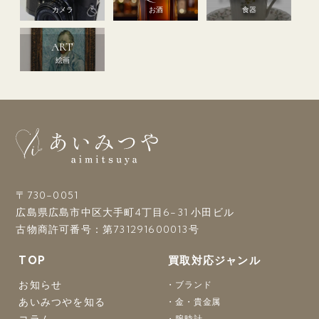
カメラ
お酒
食器
ART
絵画
〒730-0051
広島県広島市中区大手町4丁目6-31 小田ビル
古物商許可番号：第731291600013号
TOP
買取対応ジャンル
お知らせ
ブランド
あいみつやを知る
金・貴金属
コラム
腕時計