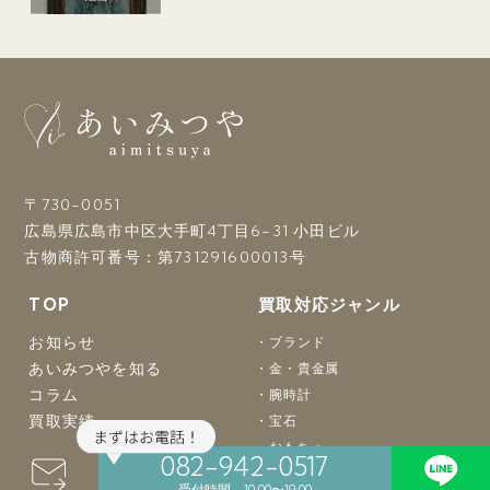
〒730-0051
広島県広島市中区大手町4丁目6-31 小田ビル
古物商許可番号：第731291600013号
TOP
買取対応ジャンル
お知らせ
ブランド
あいみつやを知る
金・貴金属
コラム
腕時計
買取実績
宝石
おもちゃ
082-942-0517
骨董品
受付時間 10:00〜19:00