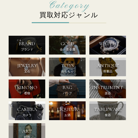
買取対応ジャンル
BRAND
GOLD
WATCH
ブランド
金・貴金属
腕時計
JEWELRY
TOYS
ANTIQUE
宝石
おもちゃ
骨董品
KIMONO
BAG
INSTRUMENT
着物
バッグ
楽器
CAMERA
LIQUEUR
TABLEWARE
カメラ
お酒
食器
ART
絵画