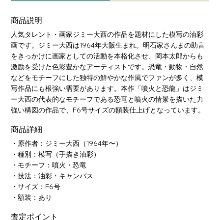
商品説明
人気タレント・画家ジミー大西の作品を題材にした模写の油彩
画です。ジミー大西は1964年大阪生まれ。明石家さんまの助言
をきっかけに画家としての活動を本格化させ、岡本太郎からも
激励を受けた色彩豊かなアーティストです。恐竜・動物・自然
などをモチーフにした独特の鮮やかな作風でファンが多く、模
写作品にも根強い需要があります。本作「噴火と恐龍」はジミ
ー大西の代表的なモチーフである恐竜と噴火の情景を描いた力
強い構図の作品で、F6号サイズの額装仕上げとなっています。
商品詳細
・原作者：ジミー大西（1964年〜）
・種別：模写（手描き油彩）
・モチーフ：噴火・恐竜
・技法：油彩・キャンバス
・サイズ：F6号
・額装：あり
査定ポイント