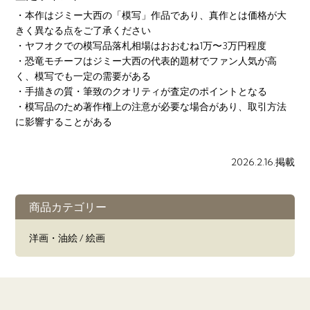
・本作はジミー大西の「模写」作品であり、真作とは価格が大
きく異なる点をご了承ください
・ヤフオクでの模写品落札相場はおおむね1万〜3万円程度
・恐竜モチーフはジミー大西の代表的題材でファン人気が高
く、模写でも一定の需要がある
・手描きの質・筆致のクオリティが査定のポイントとなる
・模写品のため著作権上の注意が必要な場合があり、取引方法
に影響することがある
2026.2.16.掲載
商品カテゴリー
洋画・油絵 / 絵画