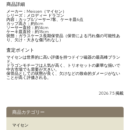
商品詳細
メーカー：Meissen（マイセン）
シリーズ：メロディー ドラゴン
内容：カップ&ソーサー7客、ケーキ皿6点
カップ高さ：約8cm
ソーサー直径：約14cm
ケーキ皿直径：約18cm
状態：ガラスケース長期保管品（保管による汚れ傷の可能性あ
り、欠け・大きな傷汚れなし）
査定ポイント
マイセンは世界的に高い評価を持つドイツ磁器の最高峰ブラン
ド。
ドラゴンモチーフは人気が高く、トリオセットの豪華な揃いで
中古市場でも需要が大きい。
保管品としての状態が良く、欠けなどの致命的ダメージがない
ことが高く評価される。
2026.7.5.掲載
商品カテゴリー
マイセン