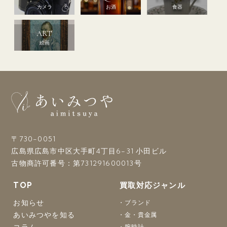
カメラ
お酒
食器
ART
絵画
〒730-0051
広島県広島市中区大手町4丁目6-31 小田ビル
古物商許可番号：第731291600013号
TOP
買取対応ジャンル
お知らせ
ブランド
あいみつやを知る
金・貴金属
コラム
腕時計