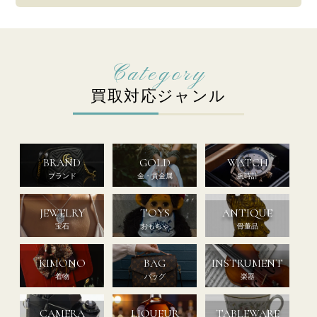
買取対応ジャンル
BRAND
GOLD
WATCH
ブランド
金・貴金属
腕時計
JEWELRY
TOYS
ANTIQUE
宝石
おもちゃ
骨董品
KIMONO
BAG
INSTRUMENT
着物
バッグ
楽器
CAMERA
LIQUEUR
TABLEWARE