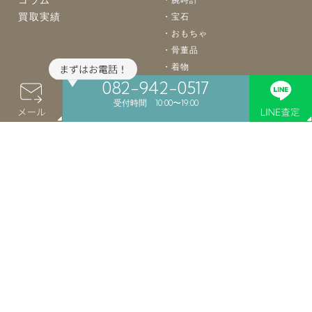
買取実績
宝石
おもちゃ
骨董品
着物
082-942-0517
バッグ
楽器
受付時間 10:00〜19:00
カメラ
お酒
食器
絵画
買取案内
店舗案内
よくあるご質問
店舗買取
LINE買取
会社概要
宅配買取
個人情報保護
出張買取
特定商取引法