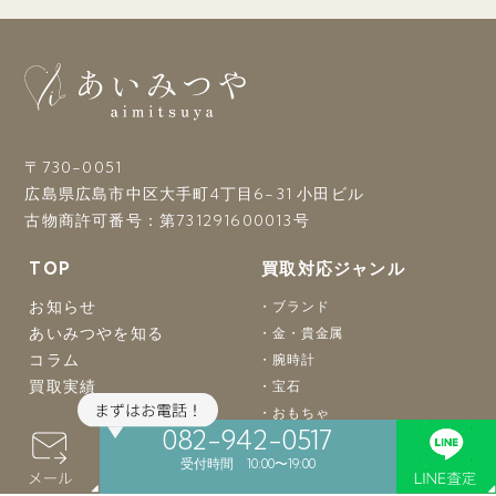
〒730-0051
広島県広島市中区大手町4丁目6-31 小田ビル
古物商許可番号：第731291600013号
TOP
買取対応ジャンル
お知らせ
ブランド
あいみつやを知る
金・貴金属
コラム
腕時計
買取実績
宝石
おもちゃ
082-942-0517
骨董品
受付時間 10:00〜19:00
着物
バッグ