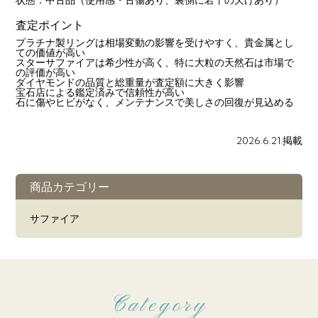
状態：中古品（使用感・古傷あり、裏側に若干の欠けあり）
査定ポイント
プラチナ製リングは相場変動の影響を受けやすく、貴金属とし
ての価値が高い
スターサファイアは希少性が高く、特に大粒の天然石は市場で
の評価が高い
ダイヤモンドの品質と総重量が査定額に大きく影響
宝石店による鑑定済みで信頼性が高い
石に傷やヒビがなく、メンテナンスで美しさの回復が見込める
2026.6.21.掲載
商品カテゴリー
サファイア