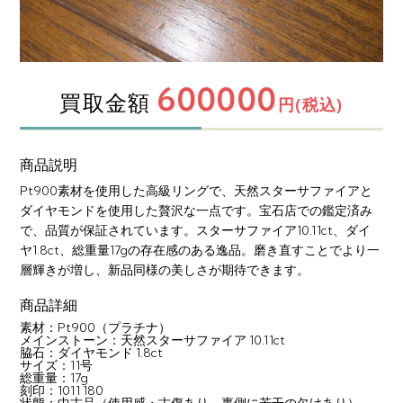
600000
買取金額
円(税込)
商品説明
Pt900素材を使用した高級リングで、天然スターサファイアと
ダイヤモンドを使用した贅沢な一点です。宝石店での鑑定済み
で、品質が保証されています。スターサファイア10.11ct、ダイ
ヤ1.8ct、総重量17gの存在感のある逸品。磨き直すことでより一
層輝きが増し、新品同様の美しさが期待できます。
商品詳細
素材：Pt900（プラチナ）
メインストーン：天然スターサファイア 10.11ct
脇石：ダイヤモンド 1.8ct
サイズ：11号
総重量：17g
刻印：1011 180