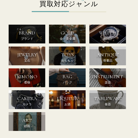
買取対応ジャンル
BRAND
GOLD
WATCH
ブランド
金・貴金属
腕時計
JEWELRY
TOYS
ANTIQUE
宝石
おもちゃ
骨董品
KIMONO
BAG
INSTRUMENT
着物
バッグ
楽器
CAMERA
LIQUEUR
TABLEWARE
カメラ
お酒
食器
ART
絵画