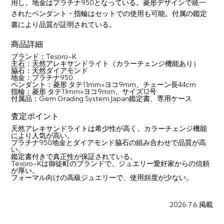
用し、地金はプラチナ950となっている。菱形デザインで統一
されたペンダント・指輪はセットでの使用も可能。付属の鑑定
書により品質が証明されている。
商品詳細
ブランド：Tesoro-K
主石：天然アレキサンドライト（カラーチェンジ機能あり）
脇石：天然ダイアモンド
地金：プラチナ950
ペンダント：菱形 タテ11mm×ヨコ9mm、チェーン長44cm
指輪：菱形 タテ11mm×ヨコ9mm、サイズ12号
付属品：Gem Grading System Japan鑑定書、専用ケース
査定ポイント
天然アレキサンドライトは希少性が高く、カラーチェンジ機能
により人気が高い。
プラチナ950地金とダイアモンド脇石の組み合わせで品質が高
い。
鑑定書付きで真正性が保証されている。
Tesoro-Kは御徒町のブランドで、ジュエリー愛好家からの信頼
が厚い。
フォーマル向けの高級ジュエリーで、使用頻度が少ない。
2026.7.6.掲載