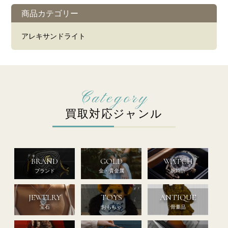
商品カテゴリー
アレキサンドライト
買取対応ジャンル
BRAND
GOLD
WATCH
ブランド
金・貴金属
腕時計
JEWELRY
TOYS
ANTIQUE
宝石
おもちゃ
骨董品