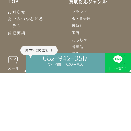
TOP
買取対応ジャンル
お知らせ
ブランド
あいみつやを知る
金・貴金属
コラム
腕時計
買取実績
宝石
おもちゃ
骨董品
着物
082-942-0517
バッグ
受付時間 10:00〜19:00
楽器
カメラ
お酒
食器
絵画
買取案内
店舗案内
よくあるご質問
店舗買取