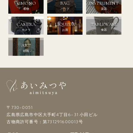
KIMONO
BAG
INSTRUMENT
着物
バッグ
楽器
CAMERA
LIQUEUR
TABLEWARE
カメラ
お酒
食器
ART
絵画
〒730-0051
広島県広島市中区大手町4丁目6-31 小田ビル
古物商許可番号：第731291600013号