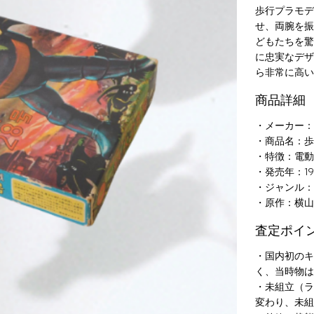
歩行プラモデ
せ、両腕を振
どもたちを驚
に忠実なデザ
ら非常に高い
商品詳細
・メーカー：
・商品名：歩
・特徴：電動
・発売年：19
・ジャンル：
・原作：横山
査定ポイ
・国内初のキ
く、当時物は
・未組立（ラ
変わり、未組