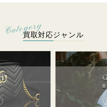
買取対応ジャンル
ND
ド
金