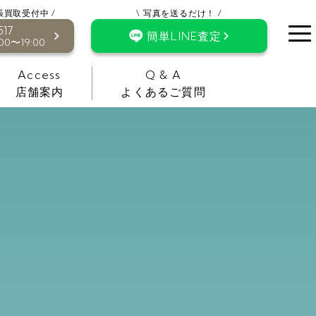
張買取受付中 /
\ 写真を送るだけ！ /
517
簡単LINE査定
0〜19:00
Access
Q & A
店舗案内
よくあるご質問