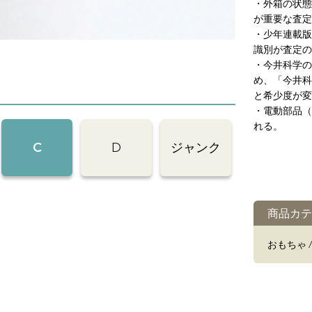
・外箱の状態
が重要な査定
・少年連載版
識別が査定の
・今井科学の
め、「今井科
と希少度が変
・電動部品（
れる。
C
D
ジャンク
商品カテ
おもちゃ 