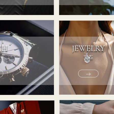
CH
JEWELRY
宝石