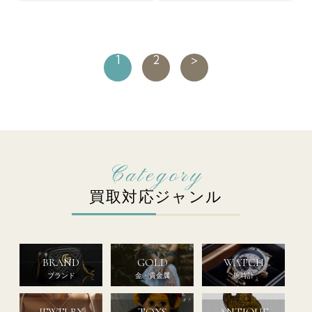
1
2
>
買取対応ジャンル
BRAND
GOLD
WATCH
ブランド
金・貴金属
腕時計
JEWELRY
TOYS
ANTIQUE