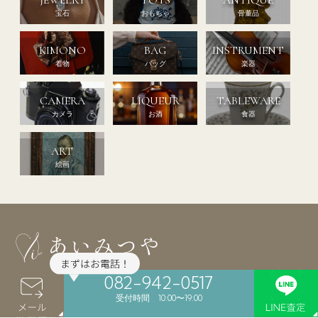
宝石
おもちゃ
骨董品
KIMONO
BAG
INSTRUMENT
着物
バッグ
楽器
CAMERA
LIQUEUR
TABLEWARE
カメラ
お酒
食器
ART
絵画
082-942-0517
受付時間 10:00〜19:00
〒730-0051
広島県広島市中区大手町4丁目6-31 小田ビル