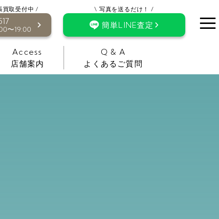
張買取受付中 /
\ 写真を送るだけ！ /
517
簡単LINE査定
0〜19:00
Access
Q & A
店舗案内
よくあるご質問