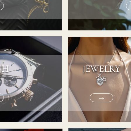
CH
JEWELRY
宝石